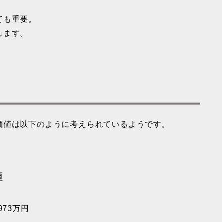
ても重要。
します。
価値は以下のように考えられているようです。
値
73万円