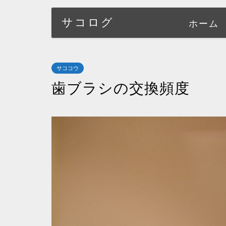
サコログ
ホーム
サココウ
歯ブラシの交換頻度