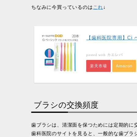
ちなみに今買っているのは
これ
↓
【歯科医院専用】Ci 
カエレバ
posted with
楽天市場
Amazon
ブラシの交換頻度
歯ブラシは、清潔面を保つためには定期的に
歯科医院のサイトを見ると、一般的な歯ブラ