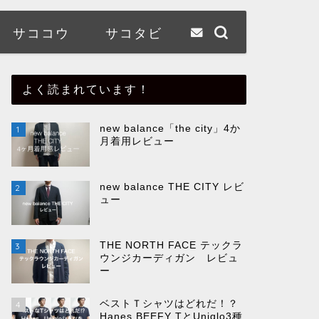
サココウ
サコタビ
よく読まれています！
new balance「the city」4か
1
月着用レビュー
new balance THE CITY レビ
2
ュー
THE NORTH FACE テックラ
3
ウンジカーディガン レビュ
ー
ベストＴシャツはどれだ！？
4
Hanes BEEFY TとUniqlo3種