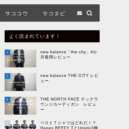
サココウ
サコタビ
よく読まれています！
new balance「the city」4か
1
月着用レビュー
new balance THE CITY レビ
2
ュー
THE NORTH FACE テックラ
3
ウンジカーディガン レビュ
ー
ベストＴシャツはどれだ！？
4
Hanes BEEFY TとUniqlo3種