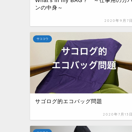
What's in my BAG？ ～仕事用のカ
ンの中身～
2020年9月7
サココウ
サゴログ的エコバッグ問題
2020年7月13